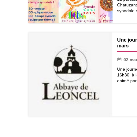
Chatuzang
synodale 
Synode
sur
la
Une jour
mars
Synodalité
02 ma
Une journ
16h30, à l
animé par 
Une
journée
de