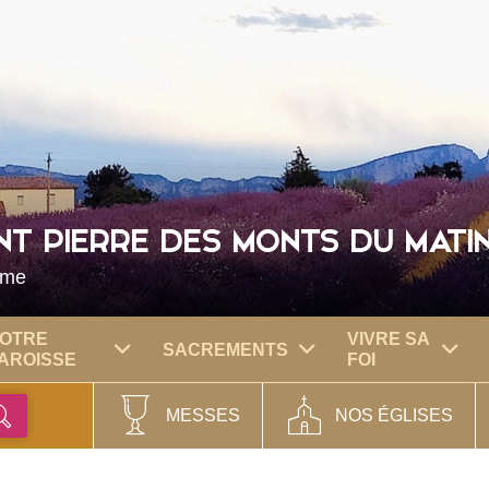
NT PIERRE DES MONTS DU MATI
ôme
OTRE
VIVRE SA
SACREMENTS
AROISSE
FOI
MESSES
NOS ÉGLISES
Ok