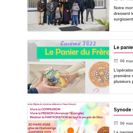
à
Notre mon
Notre
dressent l
Dame
surgissent
de
Fresneau.
Un
Le
possible
dialogue
dialogue
Le panie
interreligieux.
06 ma
L’opératio
première n
plusieurs 
Le
panier
du
Synode s
frère
06 ma
La paroiss