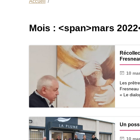
Accueil
Mois : <span>mars 2022
Récollec
Fresneau
10 ma
Les prêtr
Fresneau 
« Le dialog
Récollection
des
prêtres
Un possi
du
diocèse
10 ma