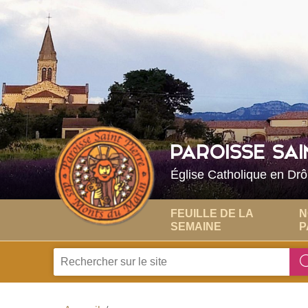
Choisissez votre menu :)
PAROISSE SAI
Église Catholique en Dr
FEUILLE DE LA
N
SEMAINE
P
Je
recherche