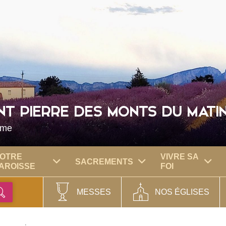
NT PIERRE DES MONTS DU MATI
ôme
OTRE
VIVRE SA
SACREMENTS
AROISSE
FOI
MESSES
NOS ÉGLISES
Ok