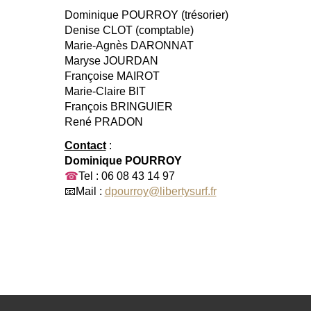
Dominique POURROY (trésorier)
Denise CLOT (comptable)
Marie-Agnès DARONNAT
Maryse JOURDAN
Françoise MAIROT
Marie-Claire BIT
François BRINGUIER
René PRADON
Contact
:
Dominique POURROY
☎
Tel : 06 08 43 14 97
📧Mail :
dpourroy@libertysurf.fr