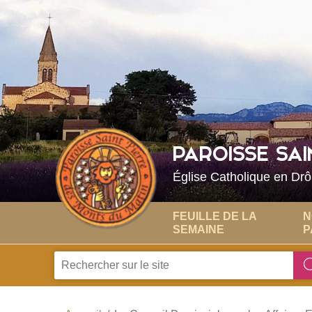
Choisissez votre menu :)
PAROISSE SAI
Église Catholique en Dr
FEUILLE DE LA
N
SEMAINE
P
Je
recherche